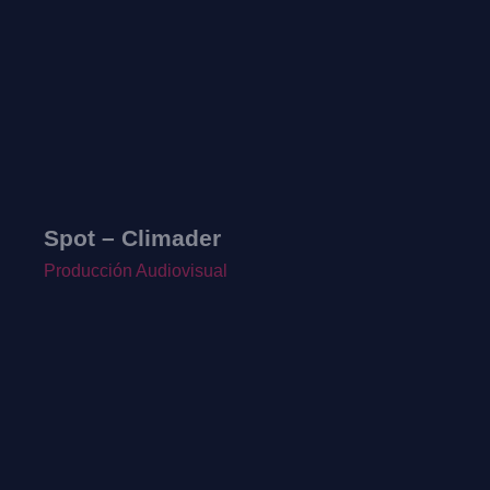
Spot – Climader
Producción Audiovisual
P