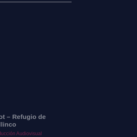
ot – Refugio de
Audiovisual – Mag
llinco
Renato
ucción Audiovisual
Producción Audiovisual