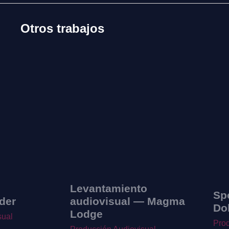
Otros trabajos
Levantamiento
Sp
ider
audiovisual — Magma
Do
Lodge
sual
Prod