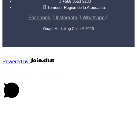
+569 8563 9233
Temuco, Región de la Araucanía.
Facebook
Instagram
Whatsapp
Grupo Marketing Chile ® 2026
Estamos en linea
Escanea el código
Powered by
Hola
¿En qué podemos ayudarte?
Abrir chat