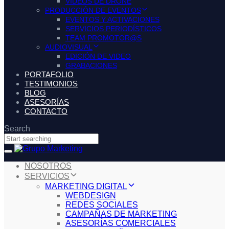
VIDEOS DE DRONE
PRODUCCIÓN DE EVENTOS
EVENTOS Y ACTIVACIONES
SERVICIOS PERIODÍSTICOS
TEAM PROMOTOR@S
AUDIOVISUAL
EDICIÓN DE VIDEO
GRABACIONES
PORTAFOLIO
TESTIMONIOS
BLOG
ASESORÍAS
CONTACTO
Search
Toggle
navigation
NOSOTROS
SERVICIOS
MARKETING DIGITAL
WEBDESIGN
REDES SOCIALES
CAMPAÑAS DE MARKETING
ASESORÍAS COMERCIALES