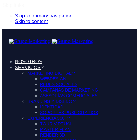
Skip links
Skip to primary navigation
Skip to content
NOSOTROS
SERVICIOS
MARKETING DIGITAL
WEBDESIGN
REDES SOCIALES
CAMPAÑAS DE MARKETING
ASESORÍAS COMERCIALES
BRANDING Y DISEÑO
IDENTIDAD
SOPORTES PUBLICITARIOS
EXPERIENCIA 360°
TOUR VIRTUAL
MASTER PLAN
RENDER 3D