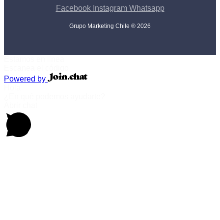
Facebook
Instagram
Whatsapp
Grupo Marketing Chile ® 2026
Estamos en linea
Escanea el código
Powered by
Hola
¿En qué podemos ayudarte?
Abrir chat