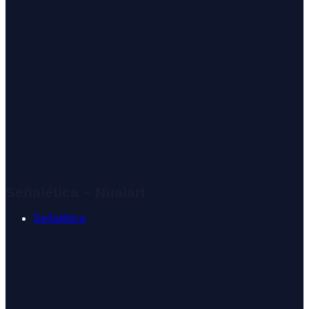
Señalética – Nualart
Señalética