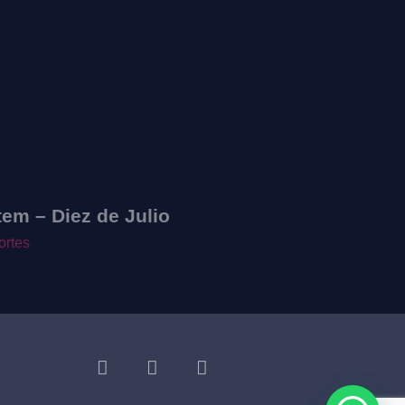
Volumetría
tem – Diez de Julio
retroiluminada –
Proyecto Terrassa
ortes
Soportes