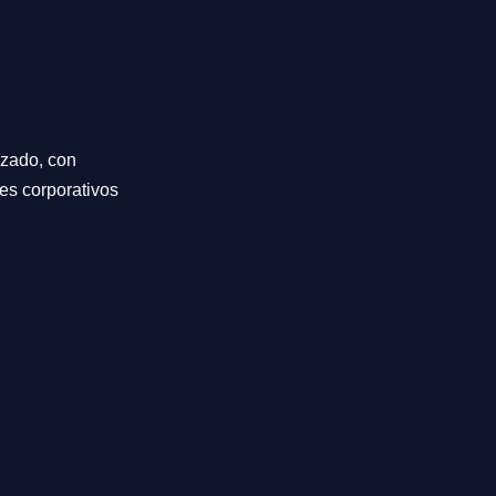
izado, con
res corporativos