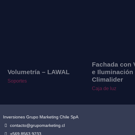
Fachada con 
Volumetría – LAWAL
e Iluminación
Climalider
Soportes
Caja de luz
Inversiones Grupo Marketing Chile SpA
contacto@grupomarketing.cl
+569 8563 9233