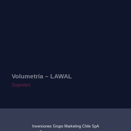
Volumetría – LAWAL
Soportes
I
Inversiones Grupo Marketing Chile SpA