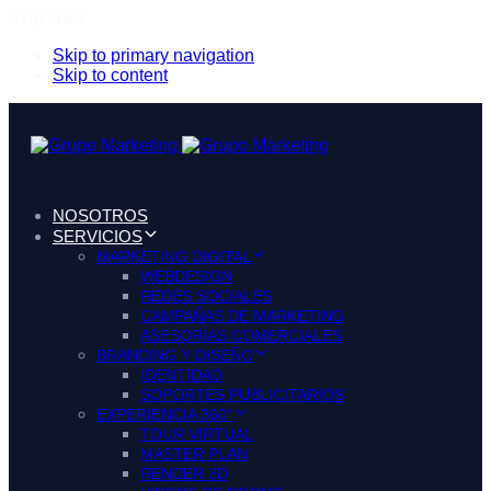
Skip links
Skip to primary navigation
Skip to content
NOSOTROS
SERVICIOS
MARKETING DIGITAL
WEBDESIGN
REDES SOCIALES
CAMPAÑAS DE MARKETING
ASESORÍAS COMERCIALES
BRANDING Y DISEÑO
IDENTIDAD
SOPORTES PUBLICITARIOS
EXPERIENCIA 360°
TOUR VIRTUAL
MASTER PLAN
RENDER 3D