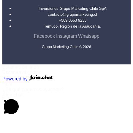
Inversiones Grupo Marketing Chile SpA
contacto@grupomarketing.cl
+569 8563 9233
Temuco, Región de la Araucanía.
Facebook
Instagram
Whatsapp
Grupo Marketing Chile ® 2026
Estamos en linea
Escanea el código
Powered by
Hola
¿En qué podemos ayudarte?
Abrir chat