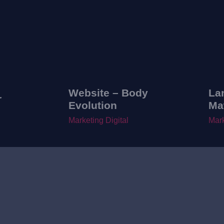
Website – Body
La
r
Evolution
Ma
Marketing Digital
Mark