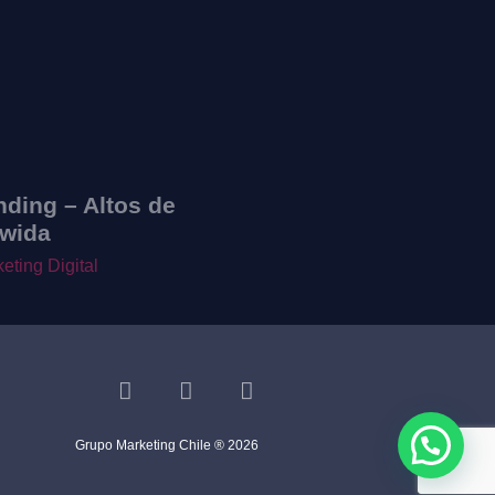
nding – Altos de
Spot – Suragro
wida
Campañas Meta
eting Digital
Grupo Marketing Chile ® 2026