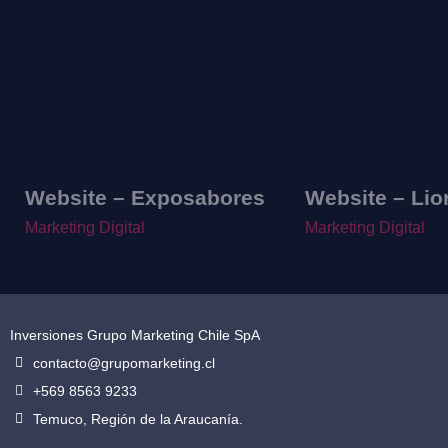
Website – Exposabores
Website – Lio
Marketing Digital
Marketing Digital
Inversiones Grupo Marketing Chile SpA
contacto@grupomarketing.cl
+569 8563 9233
Temuco, Región de la Araucanía.