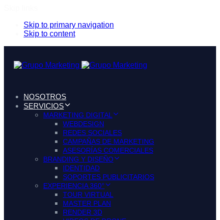
Skip links
Skip to primary navigation
Skip to content
NOSOTROS
SERVICIOS
MARKETING DIGITAL
WEBDESIGN
REDES SOCIALES
CAMPAÑAS DE MARKETING
ASESORÍAS COMERCIALES
BRANDING Y DISEÑO
IDENTIDAD
SOPORTES PUBLICITARIOS
EXPERIENCIA 360°
TOUR VIRTUAL
MASTER PLAN
RENDER 3D