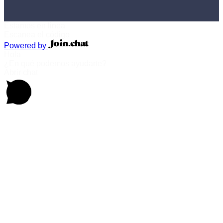
Estamos en linea
Escanea el código
Powered by
Hola
¿En qué podemos ayudarte?
Abrir chat