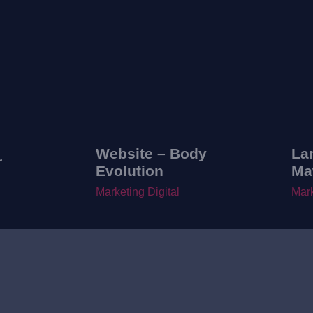
Website – Body
La
r
Evolution
Ma
Marketing Digital
Mark