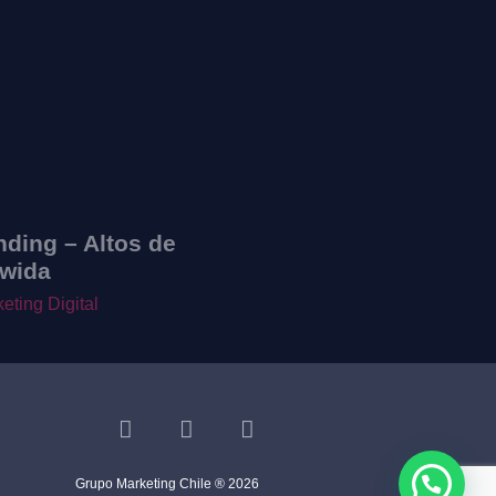
nding – Altos de
Spot – Suragro
wida
Campañas Meta
eting Digital
Grupo Marketing Chile ® 2026