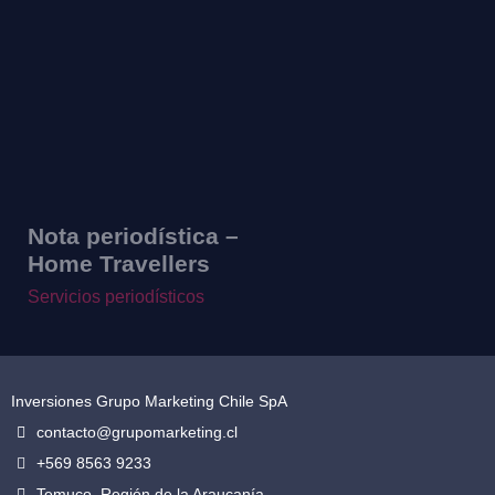
Nota periodística –
Home Travellers
Servicios periodísticos
Inversiones Grupo Marketing Chile SpA
contacto@grupomarketing.cl
+569 8563 9233
Temuco, Región de la Araucanía.