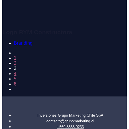
Logo RYM Constructora
Branding
1
2
3
4
5
6
Inversiones Grupo Marketing Chile SpA
contacto@grupomarketing.cl
+569 8563 9233