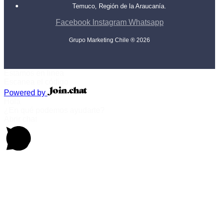
Temuco, Región de la Araucanía.
Facebook
Instagram
Whatsapp
Grupo Marketing Chile ® 2026
Estamos en linea
Escanea el código
Powered by
Hola
¿En qué podemos ayudarte?
Abrir chat