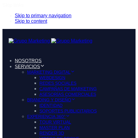
Skip links
Skip to primary navigation
Skip to content
NOSOTROS
SERVICIOS
MARKETING DIGITAL
WEBDESIGN
REDES SOCIALES
CAMPAÑAS DE MARKETING
ASESORÍAS COMERCIALES
BRANDING Y DISEÑO
IDENTIDAD
SOPORTES PUBLICITARIOS
EXPERIENCIA 360°
TOUR VIRTUAL
MASTER PLAN
RENDER 3D