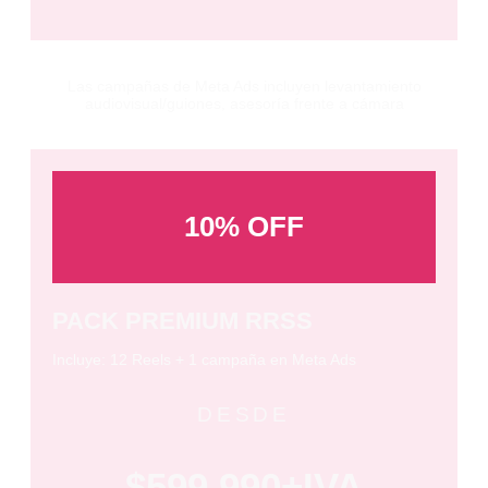
Las campañas de Meta Ads incluyen levantamiento
audiovisual/guiones, asesoría frente a cámara
10% OFF
PACK PREMIUM RRSS
Incluye: 12 Reels + 1 campaña en Meta Ads
DESDE
$599.990+IVA